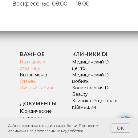
Воскресенье: 08:00 — 18:00
ВАЖНОЕ
КЛИНИКИ Di
На главную
Медицинский Di
страницу
центр
Вызов меню
Медицинский Di
Отзывы
мобиль
Личный кабинет
Косметология Di
Beauty
Клиника Di центра в
ДОКУМЕНТЫ
г.Камышин
Юридические
документы
График работы
Сайт находиться в стадии разработки. Приносим
OK
врачей
извинения за доставленные неудобства!
Согласие на